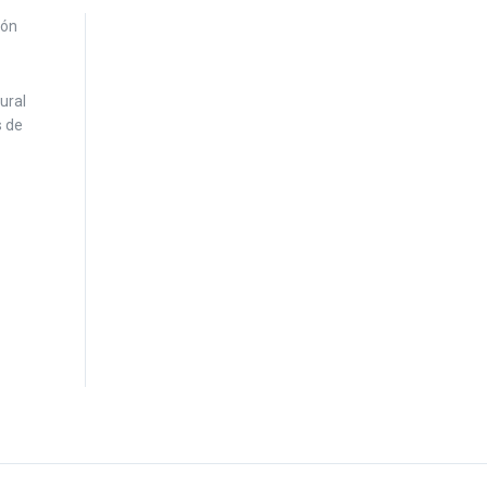
ural
s de