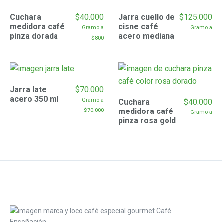
Cuchara
$
40.000
Jarra cuello de
$
125.000
medidora café
cisne café
 Gramo a
 Gramo a
pinza dorada
acero mediana
$
800
Jarra late
$
70.000
acero 350 ml
 Gramo a
Cuchara
$
40.000
medidora café
$
70.000
 Gramo a
pinza rosa gold