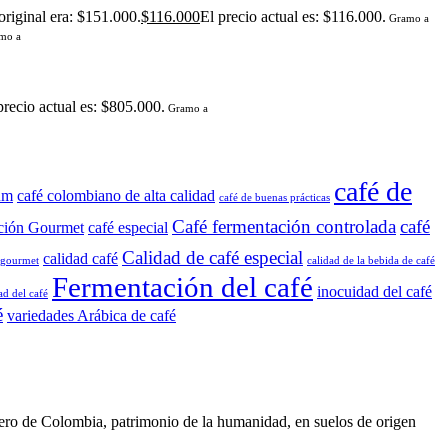
original era: $151.000.
$
116.000
El precio actual es: $116.000.
Gramo a
mo a
precio actual es: $805.000.
Gramo a
café de
um
café colombiano de alta calidad
café de buenas prácticas
Café fermentación controlada
café
ción Gourmet
café especial
Calidad de café especial
calidad café
o gourmet
calidad de la bebida de café
Fermentación del café
inocuidad del café
ad del café
é
variedades Arábica de café
de Colombia, patrimonio de la humanidad, en suelos de origen