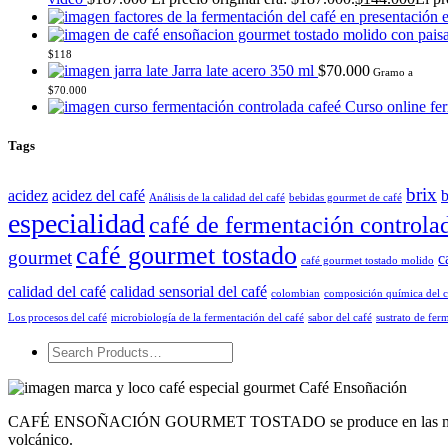
$
118
Jarra late acero 350 ml
$
70.000
Gramo a
$
70.000
Curso online fe
Tags
brix
acidez
acidez del café
b
Análisis de la calidad del café
bebidas gourmet de café
especialidad
café de fermentación controla
café gourmet tostado
gourmet
c
café gourmet tostado molido
calidad del café
calidad sensorial del café
colombian
composición química del c
Los procesos del café
microbiología de la fermentación del café
sabor del café
sustrato de fer
CAFÉ ENSOÑACIÓN GOURMET TOSTADO se produce en las montañas de 
volcánico.