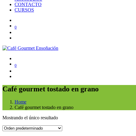
CONTACTO
CURSOS
0
0
Café gourmet tostado en grano
Home
Café gourmet tostado en grano
Mostrando el único resultado