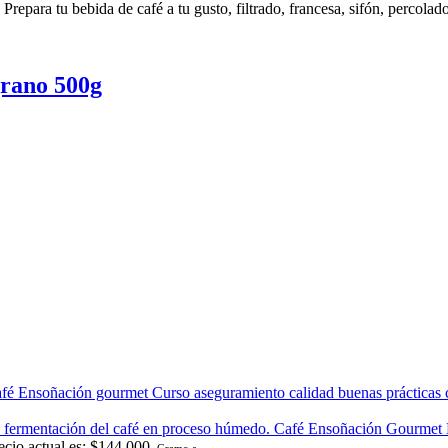
repara tu bebida de café a tu gusto, filtrado, francesa, sifón, percolado
grano 500g
Curso aseguramiento calidad buenas prácticas 
ecio actual es: $144.000.
Gramo a