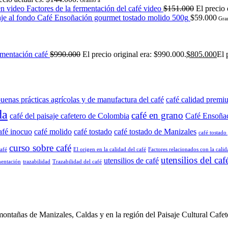
Factores de la fermentación del café video
$
151.000
El precio 
Café Ensoñación gourmet tostado molido 500g
$
59.000
Gra
rmentación café
$
990.000
El precio original era: $990.000.
$
805.000
El 
uenas prácticas agrícolas y de manufactura del café
café calidad premi
da
café en grano
café del paisaje cafetero de Colombia
Café Ensoña
afé inocuo
café molido
café tostado
café tostado de Manizales
café tostad
curso sobre café
afé
El origen en la calidad del café
Factores relacionados con la calid
utensilios del caf
utensilios de café
mentación
trazabilidad
Trazabilidad del café
Manizales, Caldas y en la región del Paisaje Cultural Cafetero 