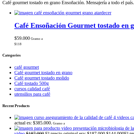
Café gourmet tostado en grano Ensoñación. Mensajería a todo el país. P
Café Ensoñación Gourmet tostado en 
$
59.000
Gramo a
$
118
Categories
café gourmet
Café gourmet tostado en grano
Café gourmet tostado molido
Café tostado 500g
cursos calidad café
utensilios para café
Recent Products
actual es: $385.000.
Gramo a
video
$
187.000
El precio original era: $187.000.
$
144.000
El pr