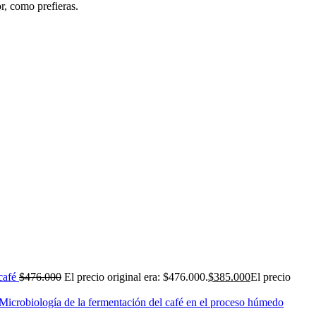
r, como prefieras.
café
$
476.000
El precio original era: $476.000.
$
385.000
El precio
Microbiología de la fermentación del café en el proceso húmedo