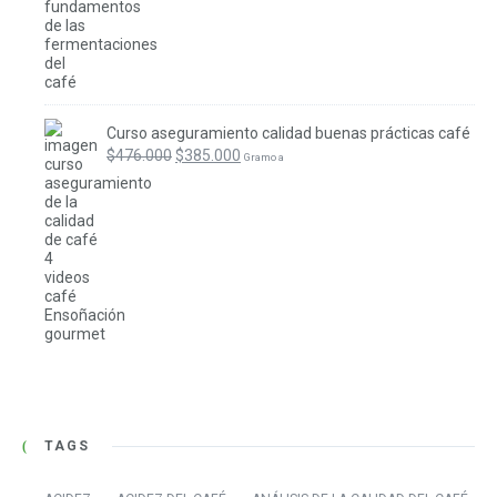
Curso aseguramiento calidad buenas prácticas café
El
El
$
476.000
$
385.000
 Gramo a
precio
precio
original
actual
era:
es:
$476.000.
$385.000.
TAGS