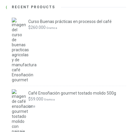
RECENT PRODUCTS
Curso Buenas prácticas en procesos del café
$
260.000
 Gramo a
Café Ensoñación gourmet tostado molido 500g
$
59.000
 Gramo a
$
118