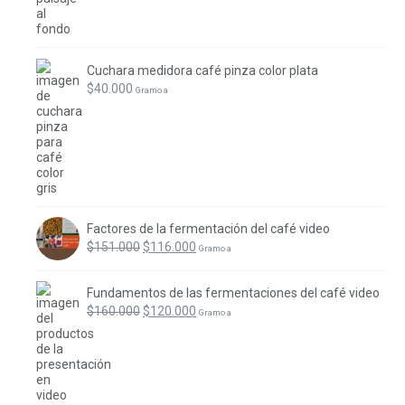
Cuchara medidora café pinza color plata
$
40.000
 Gramo a
Factores de la fermentación del café video
El
El
$
151.000
$
116.000
 Gramo a
precio
precio
original
actual
Fundamentos de las fermentaciones del café video
era:
es:
El
El
$
160.000
$
120.000
 Gramo a
$151.000.
$116.000.
precio
precio
original
actual
era:
es:
$160.000.
$120.000.