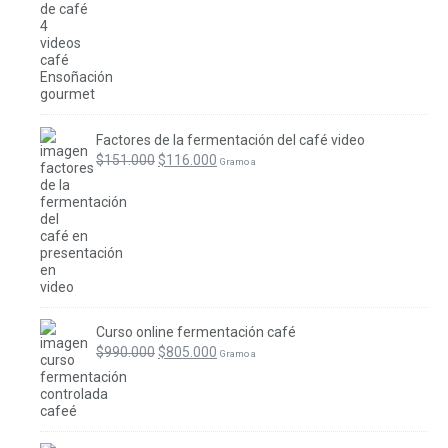
Factores de la fermentación del café video
$
151.000
$
116.000
 Gramo a
Curso online fermentación café
$
990.000
$
805.000
 Gramo a