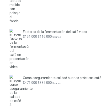
Factores de la fermentación del café video
El
El
$
151.000
$
116.000
 Gramo a
precio
precio
original
actual
era:
es:
$151.000.
$116.000.
Curso aseguramiento calidad buenas prácticas café
El
El
$
476.000
$
385.000
 Gramo a
precio
precio
original
actual
era:
es:
$476.000.
$385.000.