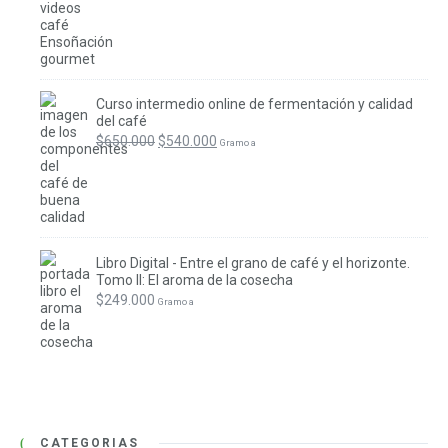
Curso intermedio online de fermentación y calidad
del café
El
El
$
650.000
$
540.000
 Gramo a
precio
precio
original
actual
era:
es:
$650.000.
$540.000.
Libro Digital - Entre el grano de café y el horizonte.
Tomo II: El aroma de la cosecha
$
249.000
 Gramo a
CATEGORIAS